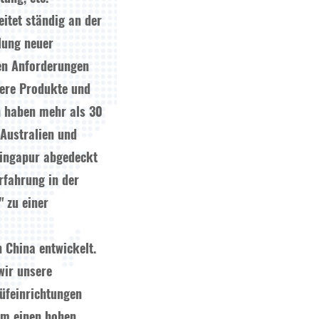
itet ständig an der
lung neuer
gen Anforderungen
sere Produkte und
 haben mehr als 30
 Australien und
Singapur abgedeckt
rfahrung in der
" zu einer
 China entwickelt.
wir unsere
üfeinrichtungen
 um einen hohen