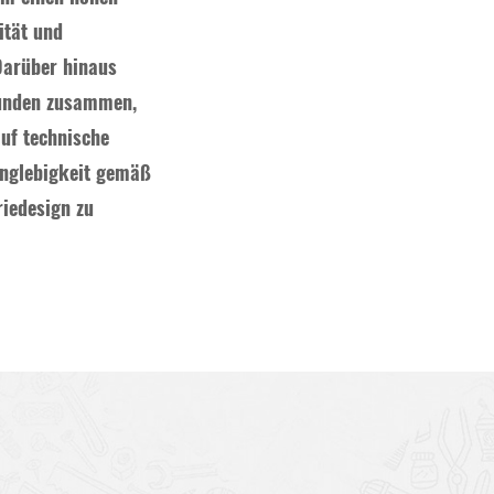
ität und
Darüber hinaus
Kunden zusammen,
uf technische
anglebigkeit gemäß
riedesign zu