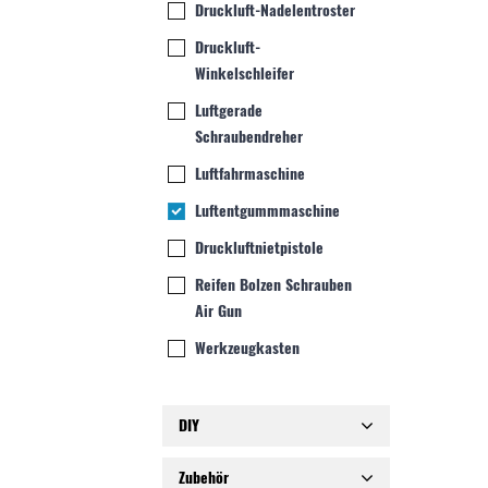
Druckluft-Nadelentroster
Druckluft-
Winkelschleifer
Luftgerade
Schraubendreher
Luftfahrmaschine
Luftentgummmaschine
Druckluftnietpistole
Reifen Bolzen Schrauben
Air Gun
Werkzeugkasten
DIY
Zubehör