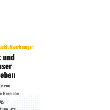
ruckluftwerkzeugen
t und
nser
reben
te von
e Bereiche
ng,
ung, etc.