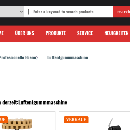
ME
ÜBER UNS
PRODUKTE
SERVICE
NEUIGKEITEN
Professionelle Ebene
Luftentgummmaschine
/
n derzeit:Luftentgummmaschine
UF
VERKAUF