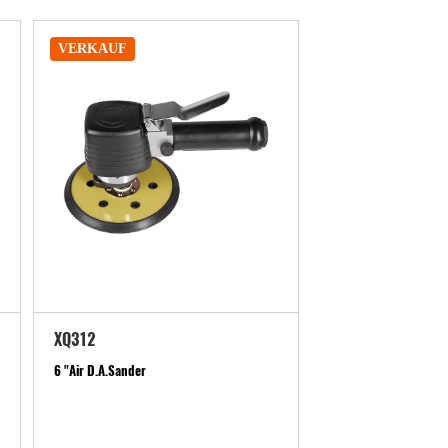
VERKAUF
XQ312
6 "Air D.A.Sander