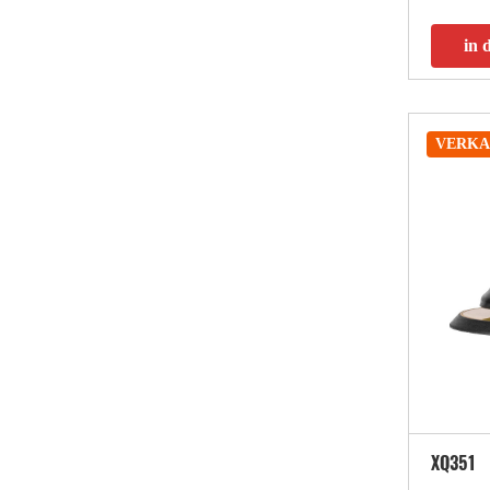
in 
VERKA
XQ351