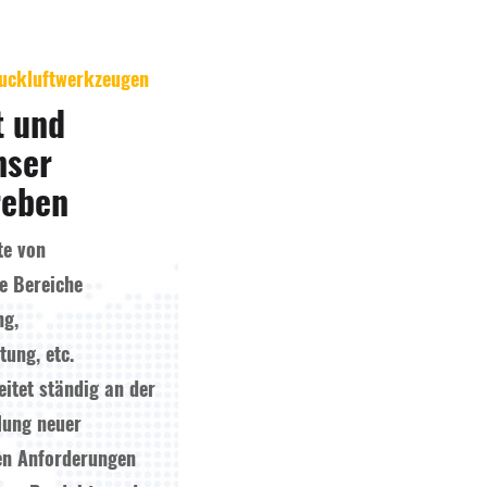
ruckluftwerkzeugen
t und
nser
reben
te von
e Bereiche
ng,
ung, etc.
itet ständig an der
lung neuer
gen Anforderungen