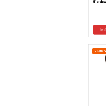
6" profess
in 
VERKA