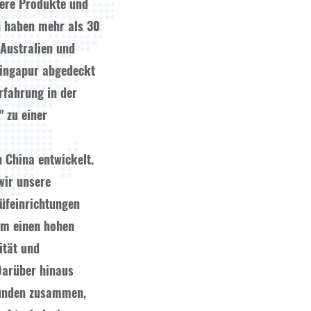
sere Produkte und
 haben mehr als 30
 Australien und
Singapur abgedeckt
rfahrung in der
" zu einer
 China entwickelt.
wir unsere
üfeinrichtungen
 um einen hohen
ität und
Darüber hinaus
Kunden zusammen,