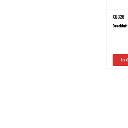
XQ326
Druckluft
in 