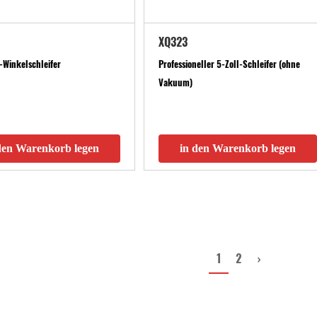
XQ323
-Winkelschleifer
Professioneller 5-Zoll-Schleifer (ohne
Vakuum)
den Warenkorb legen
in den Warenkorb legen
1
2
›