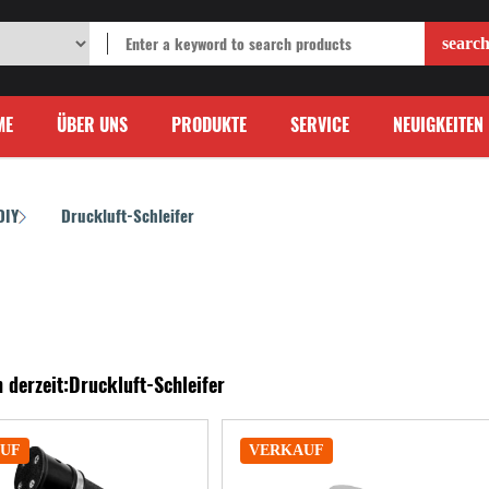
ME
ÜBER UNS
PRODUKTE
SERVICE
NEUIGKEITEN
DIY
Druckluft-Schleifer
/
 derzeit:Druckluft-Schleifer
UF
VERKAUF